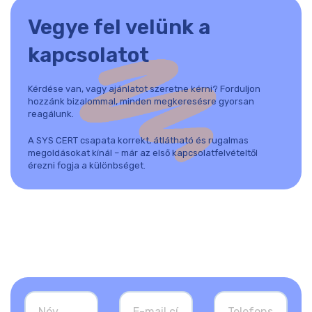
Vegye fel velünk a
kapcsolatot
Kérdése van, vagy ajánlatot szeretne kérni? Forduljon
hozzánk bizalommal, minden megkeresésre gyorsan
reagálunk.
A SYS CERT csapata korrekt, átlátható és rugalmas
megoldásokat kínál – már az első kapcsolatfelvételtől
érezni fogja a különbséget.